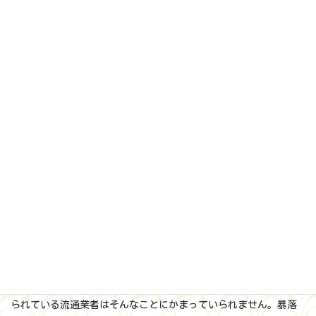
高値に達します。
しかしそれは消費者の米離れを招き、販売は停滞して、今では莫
大な流通在庫を積み上げました。半年後には8年産米が市場に登場
しますが、その時在庫量は、かつてない水準に達することが確実
です。
従ってこの秋、8年産米の生産者価格は暴落が避けられません。
良くて昨年の半値かそれ以下という安値が、生産者を襲うでしょ
う。その兆しは既に始まっていて、JA（農協）による現在の集荷
価格は、なんと昨年秋値の三分の一にまで下がっています。まさ
にジェットコースターです。
流通業者は、安い新米によって価格全体を薄めることを見越し
て、昨年高値で仕入れた在庫の消化を図るでしょう。
その時、小売価格はもう一段低下するかもしれませんが、下げ幅
は生産者価格の暴落に比べて穏やかで、本格的な値下げとは実感
できないかもしれません。
買い叩かれる生産者の悲痛は大きなものになりますが、追い詰め
られている流通業者はそんなことにかまっていられません。暴落